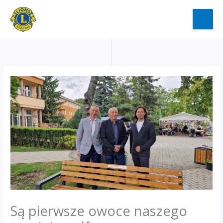
Przejdź
do
treści
Są pierwsze owoce naszego