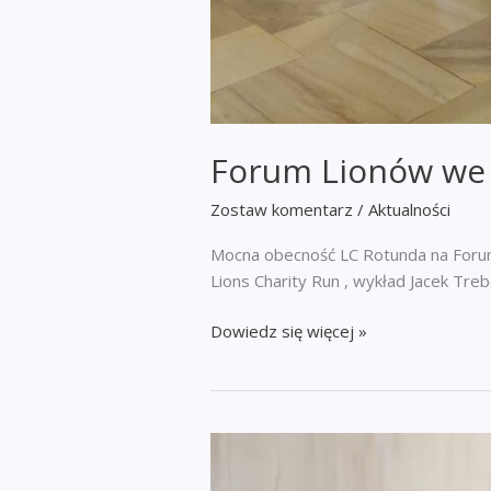
Forum Lionów we
Zostaw komentarz
/
Aktualności
Mocna obecność LC Rotunda na Forum
Lions Charity Run , wykład Jacek Treb
Forum
Dowiedz się więcej »
Lionów
we
Wrocławiu