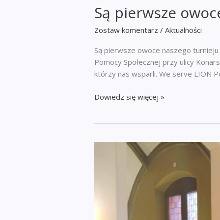
Są pierwsze owoc
Zostaw komentarz
/
Aktualności
Są pierwsze owoce naszego turnieju 
Pomocy Społecznej przy ulicy Konars
którzy nas wsparli. We serve LION Pol
Są
Dowiedz się więcej »
pierwsze
owoce
naszego
turnieju
golfowego