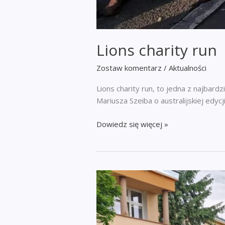
Lions charity run
Zostaw komentarz
/
Aktualności
Lions charity run, to jedna z najbard
Mariusza Szeiba o australijskiej edy
Lions
Dowiedz się więcej »
charity
run