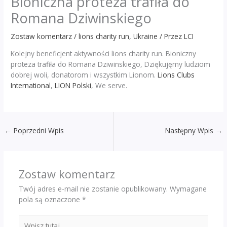
Bioniczna proteza trafiła do
Romana Dziwinskiego
Zostaw komentarz
/
lions charity run
,
Ukraine
/ Przez
LCI
Kolejny beneficjent aktywności lions charity run. Bioniczny
proteza trafiła do Romana Dziwinskiego, Dziękujęmy ludziom
dobrej woli, donatorom i wszystkim Lionom.
Lions Clubs
International
,
LION Polski
, We serve.
←
Poprzedni Wpis
Następny Wpis
→
Zostaw komentarz
Twój adres e-mail nie zostanie opublikowany.
Wymagane
pola są oznaczone
*
Wpisz