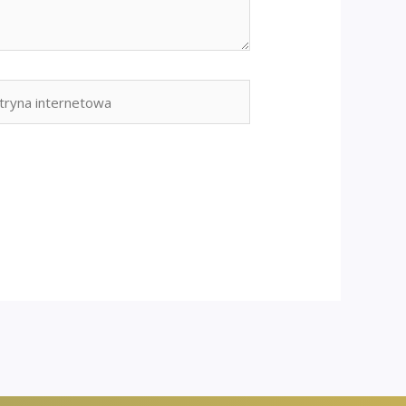
yna
rnetowa