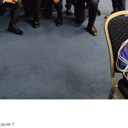
z
Jacek T