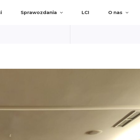
i
Sprawozdania
LCI
O nas