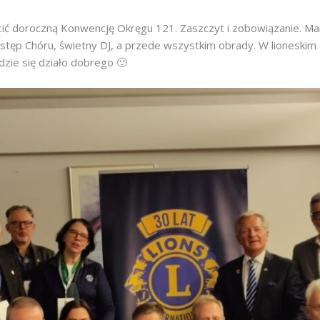
ić doroczną Konwencję Okręgu 121. Zaszczyt i zobowiązanie. Mamy
ystęp Chóru, świetny DJ, a przede wszystkim obrady. W lioneskim
ędzie się działo dobrego 🙂