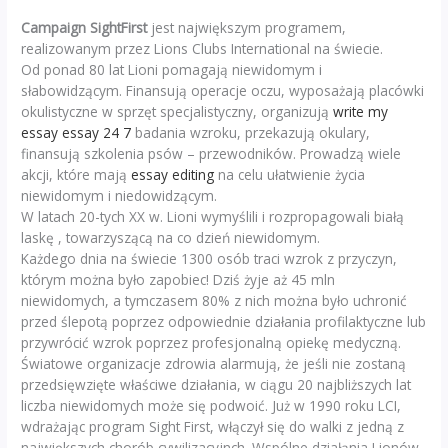
Campaign SightFirst
jest największym programem,
realizowanym przez Lions Clubs International na świecie.
Od ponad 80 lat Lioni pomagają niewidomym i
słabowidzącym. Finansują operacje oczu, wyposażają placówki
okulistyczne w sprzęt specjalistyczny, organizują
write my
essay essay 24 7
badania wzroku, przekazują okulary,
finansują szkolenia psów – przewodników. Prowadzą wiele
akcji, które mają
essay editing
na celu ułatwienie życia
niewidomym i niedowidzącym.
W latach 20-tych XX w. Lioni wymyślili i rozpropagowali białą
laskę , towarzyszącą na co dzień niewidomym.
Każdego dnia na świecie 1300 osób traci wzrok z przyczyn,
którym można było zapobiec! Dziś żyje aż 45 mln
niewidomych, a tymczasem 80% z nich można było uchronić
przed ślepotą poprzez odpowiednie działania profilaktyczne lub
przywrócić wzrok poprzez profesjonalną opiekę medyczną.
Światowe organizacje zdrowia alarmują, że jeśli nie zostaną
przedsięwzięte właściwe działania, w ciągu 20 najbliższych lat
liczba niewidomych może się podwoić. Już w 1990 roku LCI,
wdrażając program Sight First, włączył się do walki z jedną z
największych chorób cywilizacyjnch. Wspólne działąnia Lionów