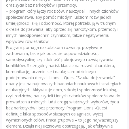
oraz życia bez narkotyków i przemocy,
– program który łączy rodziców, nauczycieli i innych członków
społeczeństwa, aby pomóc młodym ludziom rozwijać ich
umiejętności, siłę i odporność, której potrzebują w trudnym
okresie dojrzewania, aby oprzeć się narkotykom, przemocy i
innych nieodpowiednim czynnikom, także negatywnemu
wpływowi rówieśników.
Program pomaga nastolatkom rozwinąć pozytywne
zachowania, takie jak poczucie odpowiedzialności,
samodyscyplinę czy zdolność pokojowego rozwiązywania
konfliktów. Szczególny nacisk kładzie na rozwój charakteru,
komunikację, uczenie się i naukę samodzielnego
podejmowania decyzji. Lions – Quest “Sztuka dojrzewania”
oparty jest na najnowszych badaniach naukowych i strategiach
edukacyjnych. Aktywizuje dom, szkołę i społeczność lokalną,
czyli rodziców, nauczycieli i innych członków społeczeństwa do
prowadzenia młodych ludzi drogą właściwych wyborów, życia
bez narkotyków i bez przemocy. Program Lions -Quest
definiuje kilka sposobów służących osiągnięciu wyżej
wymienionych celów. Praca grupowa – to jego najważniejszy
element. Dzięki niej uczniowie dostrzegają, jak efektywnie