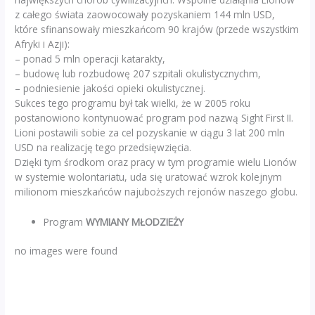
z całego świata zaowocowały pozyskaniem 144 mln USD,
które sfinansowały mieszkańcom 90 krajów (przede wszystkim
Afryki i Azji):
– ponad 5 mln operacji katarakty,
– budowę lub rozbudowę 207 szpitali okulistycznychm,
– podniesienie jakości opieki okulistycznej.
Sukces tego programu był tak wielki, że w 2005 roku
postanowiono kontynuować program pod nazwą Sight First II.
Lioni postawili sobie za cel pozyskanie w ciągu 3 lat 200 mln
USD na realizację tego przedsięwzięcia.
Dzięki tym środkom oraz pracy w tym programie wielu Lionów
w systemie wolontariatu, uda się uratować wzrok kolejnym
milionom mieszkańców najuboższych rejonów naszego globu.
Program
WYMIANY MŁODZIEŻY
no images were found