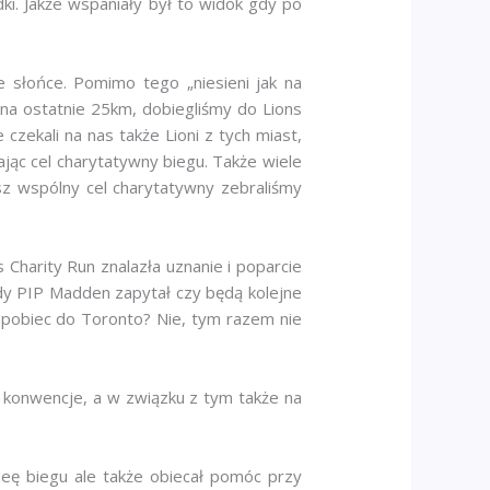
ki. Jakże wspaniały był to widok gdy po
słońce. Pomimo tego „niesieni jak na
 na ostatnie 25km, dobiegliśmy do Lions
zekali na nas także Lioni z tych miast,
ając cel charytatywny biegu. Także wiele
sz wspólny cel charytatywny zebraliśmy
Charity Run znalazła uznanie i poparcie
dy PIP Madden zapytał czy będą kolejne
 pobiec do Toronto? Nie, tym razem nie
e konwencje, a w związku z tym także na
eę biegu ale także obiecał pomóc przy