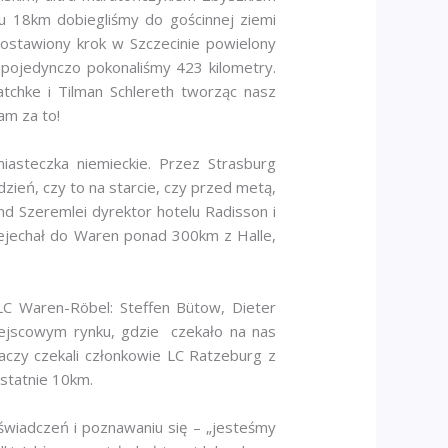
 18km dobiegliśmy do gościnnej ziemi
Postawiony krok w Szczecinie powielony
 pojedynczo pokonaliśmy 423 kilometry.
tchke i Tilman Schlereth tworząc nasz
am za to!
iasteczka niemieckie. Przez Strasburg
ień, czy to na starcie, czy przed metą,
nd Szeremlei dyrektor hotelu Radisson i
zejechał do Waren ponad 300km z Halle,
LC Waren-Röbel: Steffen Bütow, Dieter
iejscowym rynku, gdzie czekało na nas
czy czekali członkowie LC Ratzeburg z
statnie 10km.
świadczeń i poznawaniu się – „jesteśmy