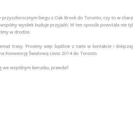
 w przyszłorocznym biegu z Oak Brook do Toronto, czy to w cha
wspólny wysiłek buduje przyjaźń. W ten sposób powstała nie tyl
liśmy w drodze.
mat trasy. Prosimy więc bądźcie z nami w kontakcie i dołączaj
k na Konwencję Światową Lions 2014 do Toronto.
 bieg we wspólnym kierunku, prawda?