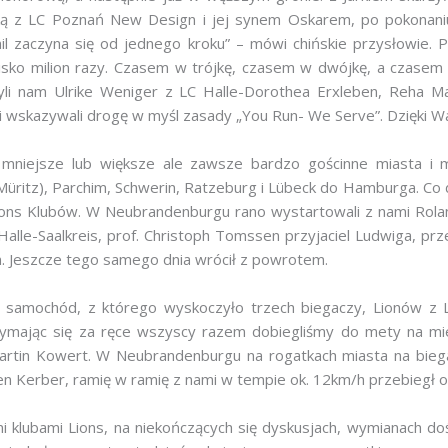
ą z LC Poznań New Design i jej synem Oskarem, po pokonaniu
mil zaczyna się od jednego kroku” – mówi chińskie przysłowie. 
lisko milion razy. Czasem w trójkę, czasem w dwójkę, a czasem
li nam Ulrike Weniger z LC Halle-Dorothea Erxleben, Reha Ma
i i wskazywali drogę w myśl zasady „You Run- We Serve”. Dzięki W
mniejsze lub większe ale zawsze bardzo gościnne miasta i m
ritz), Parchim, Schwerin, Ratzeburg i Lübeck do Hamburga. Co dz
Lions Klubów. W Neubrandenburgu rano wystartowali z nami Rola
alle-Saalkreis, prof. Christoph Tomssen przyjaciel Ludwiga, pr
m. Jeszcze tego samego dnia wrócił z powrotem.
 samochód, z którego wyskoczyło trzech biegaczy, Lionów z 
zymając się za ręce wszyscy razem dobiegliśmy do mety na m
rtin Kowert. W Neubrandenburgu na rogatkach miasta na biega
n Kerber, ramię w ramię z nami w tempie ok. 12km/h przebiegł o
i klubami Lions, na niekończących się dyskusjach, wymianach do