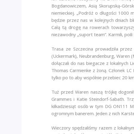
Bogdanowiczem, Asią Skorupską-Górsk
niemieckiej. „Podróż o długości 1000 
będzie przez nas w kolejnych dniach b
Całą tą drogę na rowerach towarzyszy
niezawodny „suport team”. Karmili, poil
Trasa ze Szczecina prowadziła przez 
(Uckermark), Neubrandenburg, Waren (Mü
dołączali do nas biegacze z lokalnych 
Thomas Carmienke z żoną. Członek LC H
tylko po to aby wspólnie przebiec 20 k
Tuż przed Waren naszą trójkę dogonił
Grammes i Katie Steindorf-Sabath. Tr
kilkadziesiąt osób w tym DG ON111 Ma
ogromnym banerem. Jeden z nich Karste
Wieczory spędzaliśmy razem z lokalnym