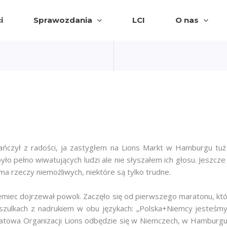
i
Sprawozdania
LCI
O nas
 tańczył z radości, ja zastygłem na Lions Markt w Hamburgu tu
 pełno wiwatujących ludzi ale nie słyszałem ich głosu. Jeszcze n
ma rzeczy niemożliwych, niektóre są tylko trudne.
emiec dojrzewał powoli. Zaczęło się od pierwszego maratonu, kt
szulkach z nadrukiem w obu językach: „Polska+Niemcy jesteśmy
iatowa Organizacji Lions odbędzie się w Niemczech, w Hamburgu,