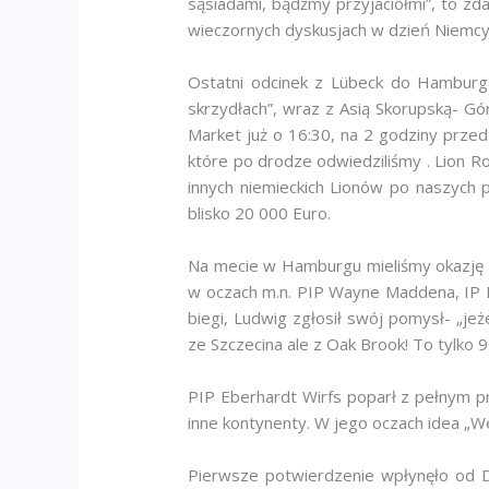
sąsiadami, bądźmy przyjaciółmi”, to zd
wieczornych dyskusjach w dzień Niemcy 
Ostatni odcinek z Lübeck do Hamburg
skrzydłach”, wraz z Asią Skorupską- Gó
Market już o 16:30, na 2 godziny przed
które po drodze odwiedziliśmy . Lion Ro
innych niemieckich Lionów po naszych 
blisko 20 000 Euro.
Na mecie w Hamburgu mieliśmy okazję po
w oczach m.n. PIP Wayne Maddena, IP B
biegi, Ludwig zgłosił swój pomysł- „j
ze Szczecina ale z Oak Brook! To tylko 
PIP Eberhardt Wirfs poparł z pełnym pr
inne kontynenty. W jego oczach idea „We
Pierwsze potwierdzenie wpłynęło od D