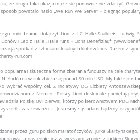
ku, że druga taka okazja może się ponownie nie zdarzyć. Głów
 sposób powstało hasło „We Run We Serve” – biegnąc popularyz
go mini teamu dołączył Lion z LC Halle-Saalkreis Ludwig Sc
ionów i Leo z Halle „Halle runs – Lions Benefizlauf” (www.benef
ranżacją spotkań z członkami lokalnych klubów lions. Razem z syn
charity-run.com
 popularna i skuteczna forma zbierania funduszy na cele charyt
, N. York) rok w rok zbiera się ponad 80 mln USD. My także post
ło wybrać wspólny cel. Z inicjatywy DG Elżbiety Antoszewskie
powodzianom z Niemiec. Polscy Lioni doskonale pamiętają błysk
awiedziła Polskę. Byli pierwsi, którzy po kierownictwem PDG Mi
rzyszedł czas rewanżu – „Jesteśmy sąsiadami bądźmy przyjaciół
e.
nej przez guru polskich maratończyków, Jurka Skarżyńskiego, o
 honorową, a następnie już w węższym gronie: z Jurkiem Skarż