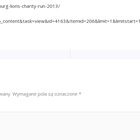
burg-lions-charity-run-2013/
com_content&task=view&id=4163&Itemid=206&limit=1&limitstart=
owany.
Wymagane pola są oznaczone
*