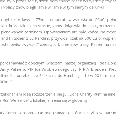
anie było przez ten tydzień odmieniane przez wszystkie przypad
i Polacy znów biegli ramię w ramię w tym samym kierunku!
a był rekordowy – 77km, temperatura wzrosła do 26oC, pełne 
rską, która tak jak na starcie, znów dołączyła do nas tym razem
 planowanym terminem. Opowiadaniom nie było końca. Na mecie c
land Hiltscher z LC Parchim, przywiózł czek na 500 Euro, wspier
postanowiło „wykupić” dziesiątki kilometrów trasy. Razem na na
rozmawiać z obecnymi władzami naszej organizacji. Idea Lions 
arry Palmera, PIP Joe Wroblewskiego czy PIP Al Brandela. Kie
eżeli można przebiec ze Szczecina do Hamburga, to w 2014 może
900km!”
zekonaniem ideę rozszerzenia biegu „Lions Charity Run” na inn
 Run We Serve” z lokalnej zmienia się w globalną.
G Toma Gordona z Ontario (Kanada), który nie tylko wsparł id