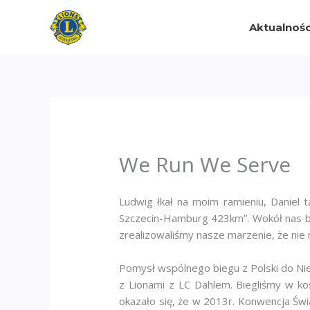
Przejdź
do
Aktualnośc
treści
We Run We Serve
Ludwig łkał na moim ramieniu, Daniel
Szczecin-Hamburg 423km”. Wokół nas było
zrealizowaliśmy nasze marzenie, że nie 
Pomysł wspólnego biegu z Polski do Ni
z Lionami z LC Dahlem. Biegliśmy w ko
okazało się, że w 2013r. Konwencja Św