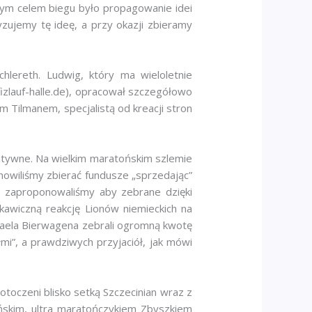
nym celem biegu było propagowanie idei
ujemy tę ideę, a przy okazji zbieramy
hlereth. Ludwig, który ma wieloletnie
izlauf-halle.de), opracował szczegółowo
em Tilmanem, specjalistą od kreacji stron
atywne. Na wielkim maratońskim szlemie
anowiliśmy zbierać fundusze „sprzedając”
j zaproponowaliśmy aby zebrane dzięki
awiczną reakcję Lionów niemieckich na
chaela Bierwagena zebrali ogromną kwotę
mi”, a prawdziwych przyjaciół, jak mówi
toczeni blisko setką Szczecinian wraz z
yńskim, ultra maratończykiem Zbyszkiem