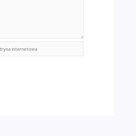
yna
rnetowa