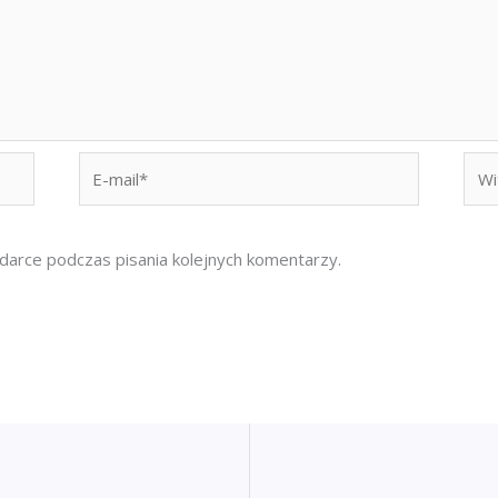
E-
Witr
mail*
inte
darce podczas pisania kolejnych komentarzy.