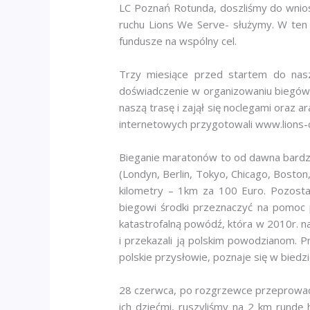
LC Poznań Rotunda, doszliśmy do wnios
ruchu Lions We Serve- służymy. W ten
fundusze na wspólny cel.
Trzy miesiące przed startem do nasze
doświadczenie w organizowaniu biegów L
naszą trasę i zajął się noclegami oraz a
internetowych przygotowali www.lions-
Bieganie maratonów to od dawna bardzo
(Londyn, Berlin, Tokyo, Chicago, Boston
kilometry – 1km za 100 Euro. Pozosta
biegowi środki przeznaczyć na pomoc 
katastrofalną powódź, która w 2010r. n
i przekazali ją polskim powodzianom. P
polskie przysłowie, poznaje się w biedzi
28 czerwca, po rozgrzewce przeprowadzo
ich dziećmi, ruszyliśmy na 2 km rundę