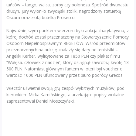
tańców – tango, walca, zorby czy poloneza. Spośród dwunastu
drużyn, jury wyłoniło zwycięski stolik, nagrodzony statuetką
Oscara oraz złotą butelką Prosecco.
Najważniejszym punktem wieczoru była aukcja charytatywna, z
której dochód został przeznaczony na Stowarzyszenie Pomocy
Osobom Niepełnosprawnym REGETÓW. Wśród przedmiotów
przeznaczonych na aukcję znalazły się dary od tenisistki –
Angeliki Kerber, wylicytowane za 1850 PLN czy plakat filmu
“Wałęsa. człowiek z nadziei”, który osiągnął zawrotną kwotę 13
500 PLN. Natomiast głównym fantem w loterii był voucher o
wartości 1000 PLN ufundowany przez biuro podróży Grecos.
Wieczór uświetnił swoją grą zespół wybitnych muzyków, pod
kierunkiem Mirka Kamińskiego, a urzekające popisy wokalne
zaprezentował Daniel Moszczyński.