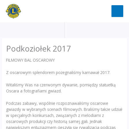
Przejdź
do
treści
Podkoziołek 2017
FILMOWY BAL OSCAROWY
Z oscarowym splendorem pożegnaliśmy karnawał 2017.
Witaliśmy Was na czerwonym dywanie, pomiędzy statuetką
Oscara a fotografiami gwiazd.
Podczas zabawy, wspólnie rozpoznawaliśmy oscarowe
gwiazdy w wybranych scenach filmowych. Braliśmy także udział
w specjalnych konkursach, związanych z melodiami z
oscarowych produkcji czy historią samej gali. Jednak
największym entuzjazmem cieszyła się rywalizacja podczas