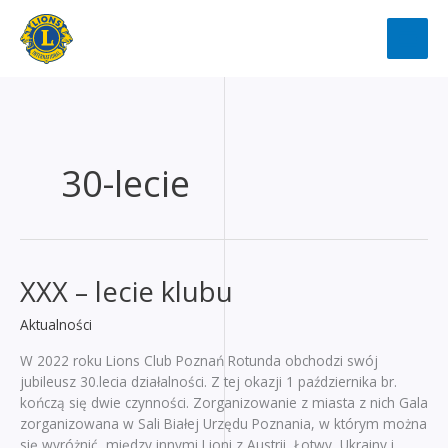
Przejdź
do
treści
30-lecie
XXX – lecie klubu
Aktualności
W 2022 roku Lions Club Poznań Rotunda obchodzi swój
jubileusz 30.lecia działalności. Z tej okazji 1 października br.
kończą się dwie czynności. Zorganizowanie z miasta z nich Gala
zorganizowana w Sali Białej Urzędu Poznania, w którym można
się wyróżnić, między innymi Lioni z Austrii, Łotwy, Ukrainy i