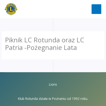
Przejdź
do
treści
Piknik LC Rotunda oraz LC
Patria -Pożegnanie Lata
Lions
Klub Rotunda działa w Poznaniu od 1992 roku.