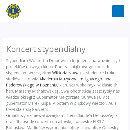
Przejdź
do
treści
Koncert stypendialny
Stypendium Wojciecha Drabowicza to jeden z najważniejszych
projektów naszego klubu. Podczas piątkowego koncertu
stypendium wręczyliśmy
Wiktoria Nowak
– studentce I roku
studiów II stopnia
Akademia Muzyczna im. Ignacego Jana
Paderewskiego w Poznaniu
, kierunku wokalistyki w klasie dr
hab. Marzeny Michałowskiej . Swą obecnością zaszczyciły nas
władze okręgi z Gubernator Małgorzata Murawa i U vice
gubernator Marek Kulpa. A potem w piątkowy wieczór, Aula
UAM stała się Paryżem .
Gmach wybrzmiewał dźwiękami Ibérii Claude’a Debussy’ego
oraz Rhapsody concerto na altówkę i orkiestrę H.337
Bohuslava Martinů w wykonaniu solisty-altowiolisty Orkiestry