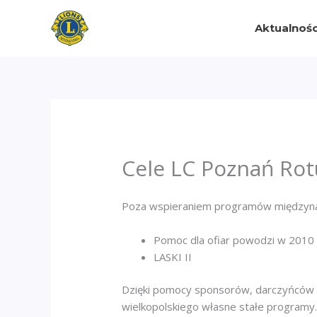
Przejdź
do
Aktualnośc
treści
Cele LC Poznań Ro
Poza wspieraniem programów międzynar
Pomoc dla ofiar powodzi w 2010 
LASKI II
Dzięki pomocy sponsorów, darczyńców o
wielkopolskiego własne stałe programy. 