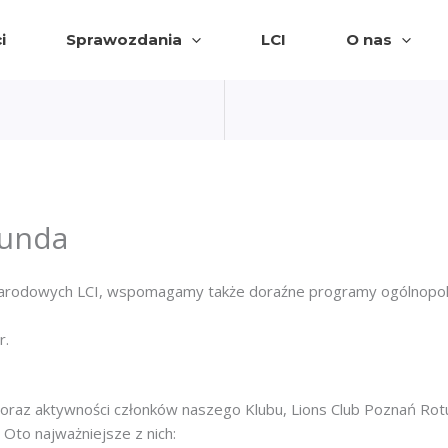
i
Sprawozdania
LCI
O nas
tunda
odowych LCI, wspomagamy także doraźne programy ogólnopolski
r.
raz aktywności członków naszego Klubu, Lions Club Poznań Rotun
Oto najważniejsze z nich: