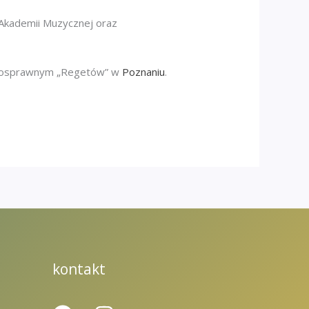
Akademii Muzycznej oraz
ełnosprawnym „Regetów” w
Poznaniu
.
kontakt