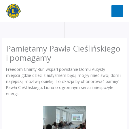
Przejdź
do
treści
Pamiętamy Pawła Cieślińskiego
i pomagamy
Freedom Charity Run wsparł powstanie Domu Autysty –
miejsca gdzie dzieci z autyzmem będą mogły mieć swój dom i
najlepszą możliwą opiekę. To okazja by uhonorować pamięć
Pawła Cieślińskiego. Liona o ogromnym sercu i niespożytej
energii.