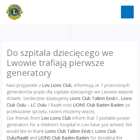
Przejdź
do
treści
Do szpitala dziecięcego we
Lwowie trafiają pierwsze
generatory
Nasi przyjaciele z
Lviv Lions Club
, informują że 7 przenośnych
generatorów prądu dla szpitala dziecięcego we Lwowie właśnie
dotarło. Serdecznie dziękujemy
Lions Club Tallinn Eesti I
,
Lions
Club Oulu – LC Oulu
/ Raatti oraz
LIONS Club Baden-Baden
za
przekazanie sprzętu, razem możemy więcej.
Our friends from
Lviv Lions Club
inform that 7 portable power
generators for a children’s hospital in Lviv have just arrived. We
would like to thank
Lions Club Tallinn Eesti I
,
Lions Club
Oulu/Raatti
and
LIONS Club Baden-Baden
for donating the